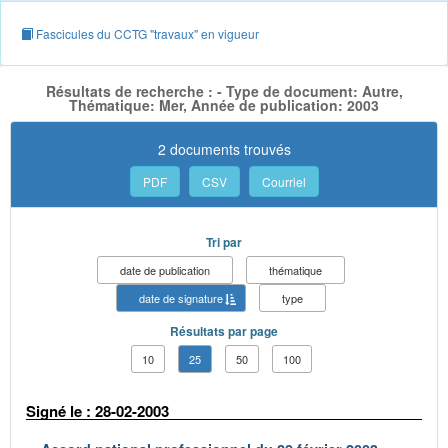
Fascicules du CCTG "travaux" en vigueur
Résultats de recherche : - Type de document: Autre,
Thématique: Mer, Année de publication: 2003
2 documents trouvés
PDF
CSV
Courriel
Tri par
date de publication
thématique
date de signature
type
Résultats par page
10
25
50
100
Signé le : 28-02-2003