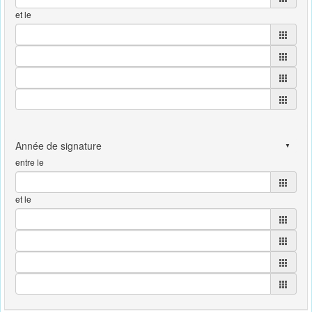
et le
entre le
et le