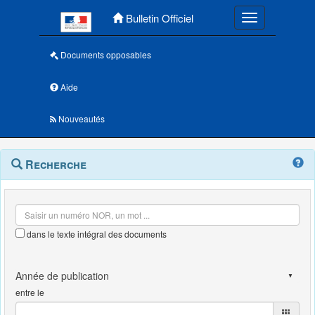
Menu principal
Bulletin Officiel
Toggle navigatio
Documents opposables
Aide
Nouveautés
Navigation
Menu
Recherche
contextuel
et
outils
annexes
dans le texte intégral des documents
entre le