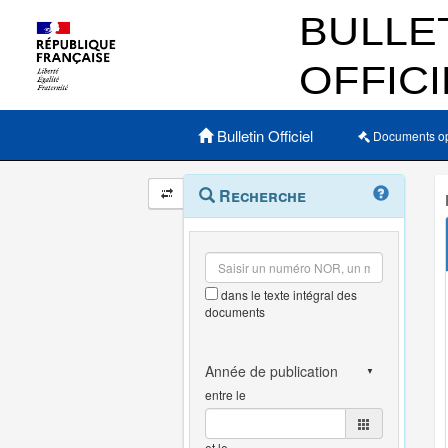
Menu principal
Bulletin Officiel
Documents o
Navigation
Menu
Recherche
contextuel
et
outils
annexes
dans le texte intégral des
documents
entre le
et le