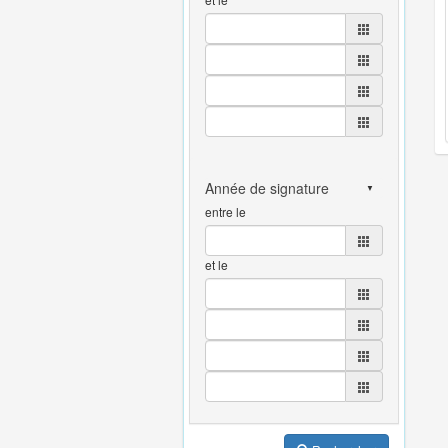
entre le
et le