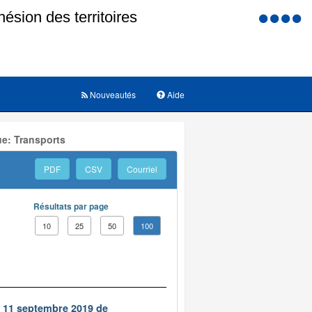
Menu
d'accessi
Nouveautés
Aide
ue: Transports
PDF
CSV
Courriel
Résultats par page
10
25
50
100
u 11 septembre 2019 de