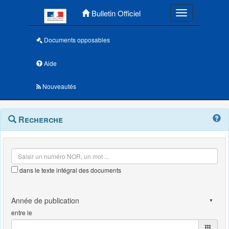
Menu principal
Bulletin Officiel
Toggle navigatio
Documents opposables
Aide
Nouveautés
Navigation
Menu
Recherche
contextuel
et
outils
annexes
dans le texte intégral des documents
entre le