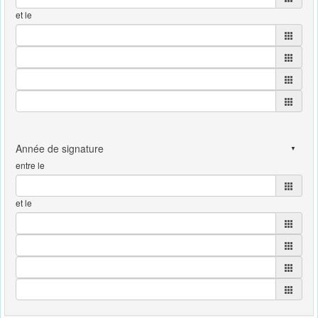
et le
entre le
et le