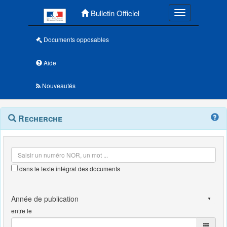
Menu principal
Bulletin Officiel
Toggle navigatio
Documents opposables
Aide
Nouveautés
Navigation
Menu
Recherche
contextuel
et
outils
annexes
dans le texte intégral des documents
entre le