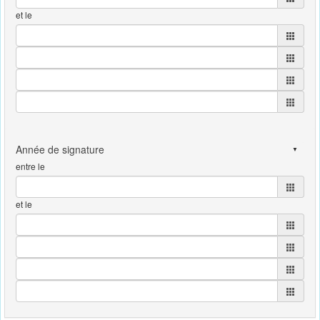
et le
entre le
et le