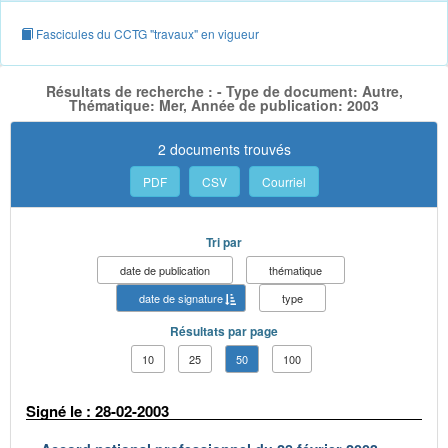
Fascicules du CCTG "travaux" en vigueur
Résultats de recherche : - Type de document: Autre,
Thématique: Mer, Année de publication: 2003
2 documents trouvés
PDF
CSV
Courriel
Tri par
date de publication
thématique
date de signature
type
Résultats par page
10
25
50
100
Signé le : 28-02-2003