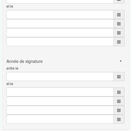
et le
entre le
et le