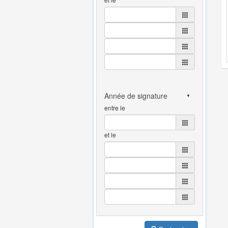
entre le
et le