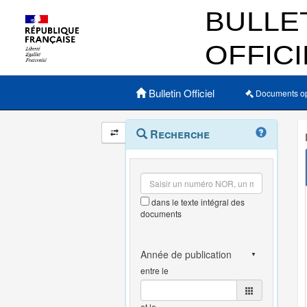
Menu principal
Bulletin Officiel
Documents o
Navigation
Menu
Recherche
contextuel
et
outils
annexes
dans le texte intégral des
documents
entre le
et le