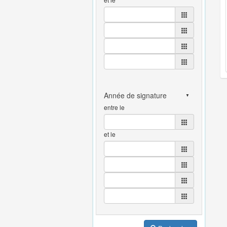
entre le
et le