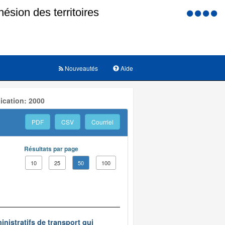
Menu
d'accessi
Nouveautés
Aide
ication: 2000
PDF
CSV
Courriel
Résultats par page
10
25
50
100
inistratifs de transport qui