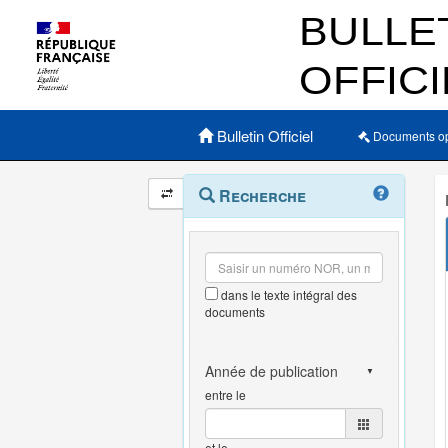
Menu principal
Bulletin Officiel
Documents o
Navigation
Menu
Recherche
contextuel
et
outils
annexes
dans le texte intégral des
documents
entre le
et le