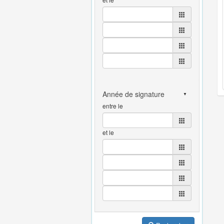
entre le
et le