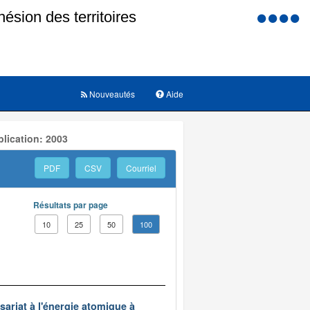
Menu
d'accessi
Nouveautés
Aide
lication: 2003
PDF
CSV
Courriel
Résultats par page
10
25
50
100
ariat à l'énergie atomique à