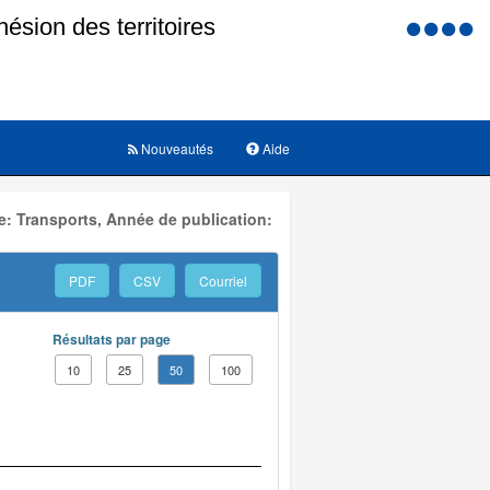
Menu
d'accessi
Nouveautés
Aide
: Transports, Année de publication:
PDF
CSV
Courriel
Résultats par page
10
25
50
100