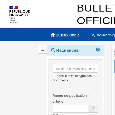
Menu principal
Bulletin Officiel
Documents o
Navigation
Menu
Recherche
contextuel
et
outils
annexes
dans le texte intégral des
documents
entre le
et le