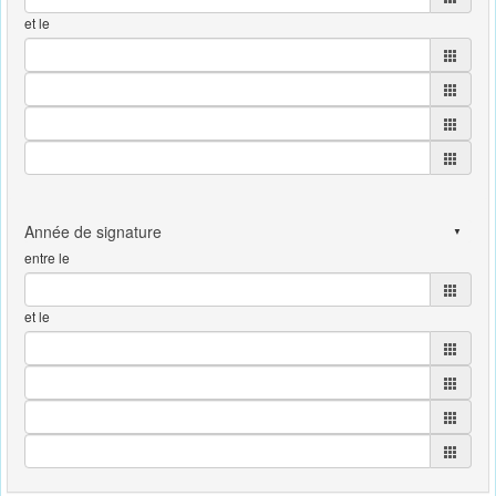
et le
entre le
et le