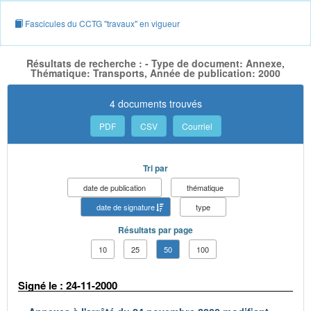
Fascicules du CCTG "travaux" en vigueur
Résultats de recherche : - Type de document: Annexe,
Thématique: Transports, Année de publication: 2000
4 documents trouvés
PDF
CSV
Courriel
Tri par
date de publication
thématique
date de signature
type
Résultats par page
10
25
50
100
Signé le : 24-11-2000