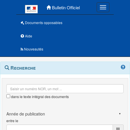
Menu principal
Bulletin Officiel
Toggle navigatio
Documents opposables
Aide
Nouveautés
Navigation
Menu
Recherche
contextuel
et
outils
annexes
dans le texte intégral des documents
entre le