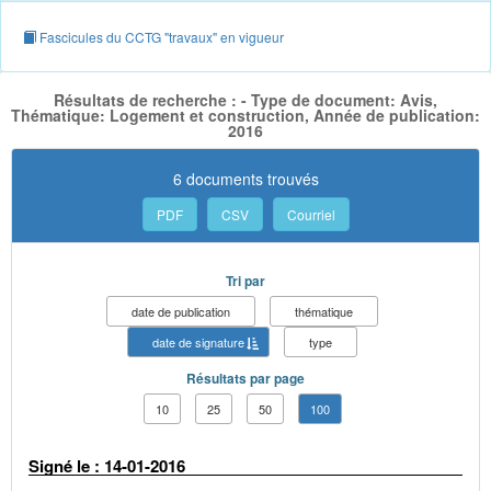
Fascicules du CCTG "travaux" en vigueur
Résultats de recherche : - Type de document: Avis,
Thématique: Logement et construction, Année de publication:
2016
6 documents trouvés
PDF
CSV
Courriel
Tri par
date de publication
thématique
date de signature
type
Résultats par page
10
25
50
100
Signé le : 14-01-2016