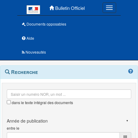
Menu principal
Bulletin Officiel
Toggle navigatio
Documents opposables
Aide
Nouveautés
Navigation
Menu
Recherche
contextuel
et
outils
annexes
dans le texte intégral des documents
entre le