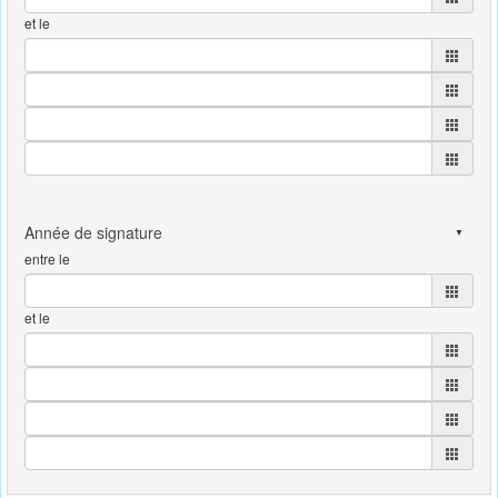
et le
entre le
et le