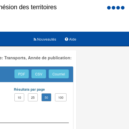
Menu
d'accessi
Nouveautés
Aide
: Transports, Année de publication:
PDF
CSV
Courriel
Résultats par page
10
25
50
100