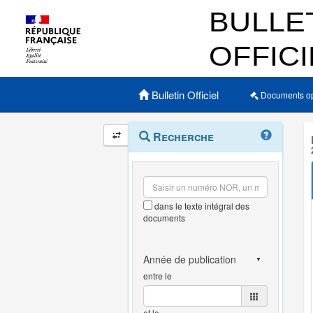
Menu principal
Bulletin Officiel
Documents o
Navigation
Menu
Recherche
contextuel
et
outils
annexes
dans le texte intégral des
documents
entre le
et le