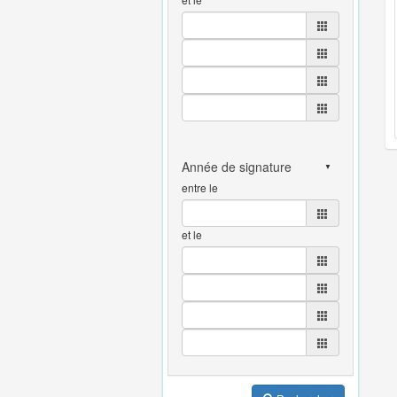
entre le
et le