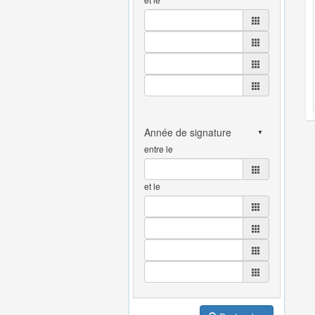
entre le
et le