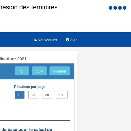
Menu
d'accessi
Nouveautés
Aide
ication: 2021
PDF
CSV
Courriel
Résultats par page
10
25
50
100
s de base pour le calcul de