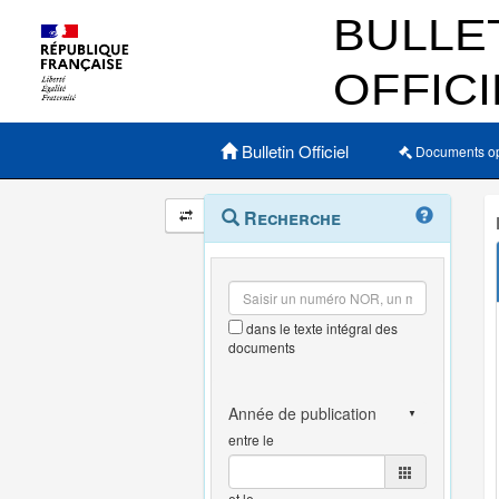
Menu principal
Bulletin Officiel
Documents o
Navigation
Menu
Recherche
contextuel
et
outils
annexes
dans le texte intégral des
documents
entre le
et le