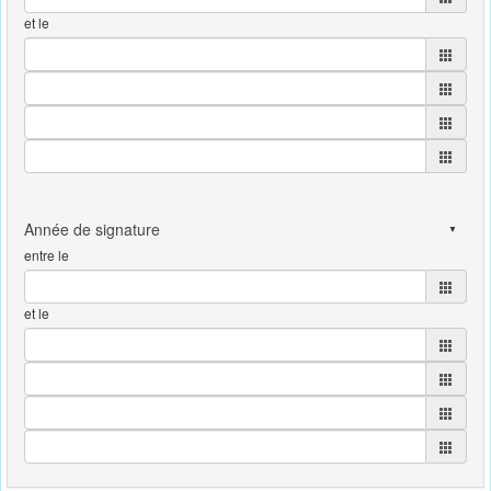
et le
entre le
et le