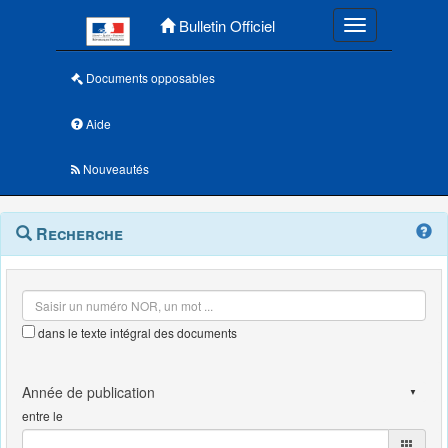
Menu principal
Bulletin Officiel
Toggle navigatio
Documents opposables
Aide
Nouveautés
Navigation
Menu
Recherche
contextuel
et
outils
annexes
dans le texte intégral des documents
entre le