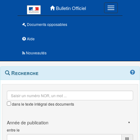
Menu principal
Bulletin Officiel
Toggle navigatio
Documents opposables
Aide
Nouveautés
Navigation
Menu
Recherche
contextuel
et
outils
annexes
dans le texte intégral des documents
entre le