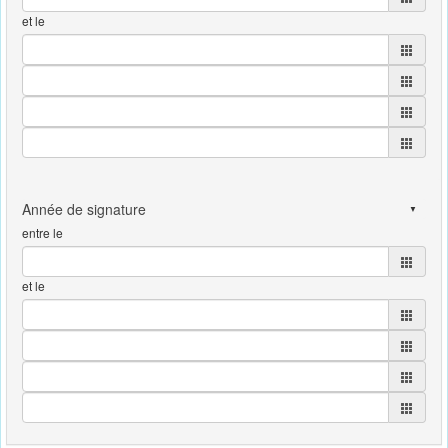
et le
entre le
et le