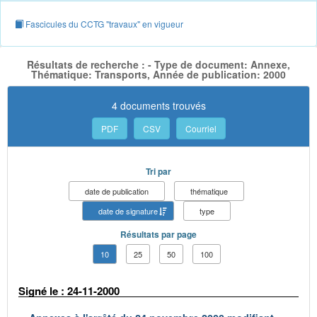
Fascicules du CCTG "travaux" en vigueur
Résultats de recherche : - Type de document: Annexe,
Thématique: Transports, Année de publication: 2000
4 documents trouvés
PDF
CSV
Courriel
Tri par
date de publication
thématique
date de signature
type
Résultats par page
10
25
50
100
Signé le : 24-11-2000