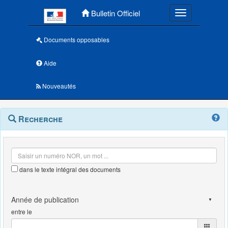
Menu principal
Bulletin Officiel
Toggle navigatio
Documents opposables
Aide
Nouveautés
Navigation
Menu
Recherche
contextuel
et
outils
annexes
dans le texte intégral des documents
entre le