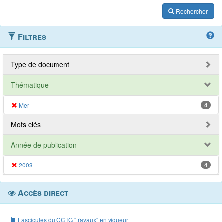
Rechercher
Filtres
Type de document
Thématique
Mer
4
Mots clés
Année de publication
2003
4
Accès direct
Fascicules du CCTG "travaux" en vigueur