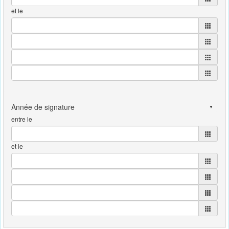
et le
entre le
et le