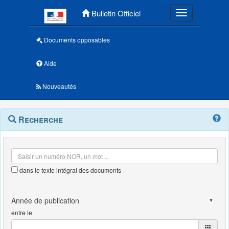
Menu principal
Bulletin Officiel
Toggle navigatio
Documents opposables
Aide
Nouveautés
Navigation
Menu
Recherche
contextuel
et
outils
annexes
dans le texte intégral des documents
entre le