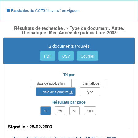
Fascicules du CCTG "travaux" en vigueur
Résultats de recherche : - Type de document: Autre,
Thématique: Mer, Année de publication: 2003
2 documents trouvés
PDF
CSV
Courriel
Tri par
date de publication
thématique
date de signature
type
Résultats par page
10
25
50
100
Signé le : 28-02-2003