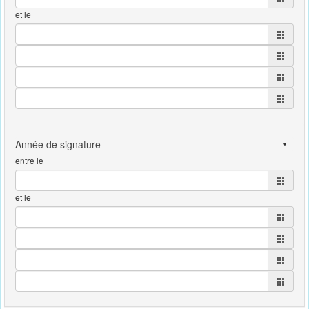
et le
entre le
et le