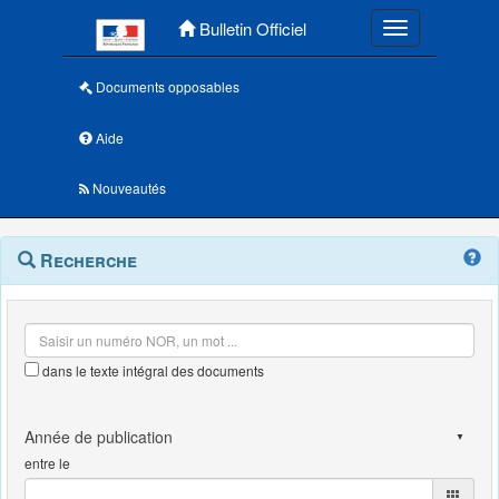
Menu principal
Bulletin Officiel
Toggle navigatio
Documents opposables
Aide
Nouveautés
Navigation
Menu
Recherche
contextuel
et
outils
annexes
dans le texte intégral des documents
entre le