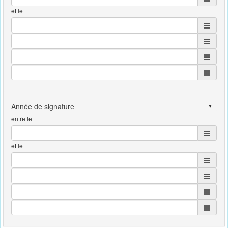
et le
entre le
et le