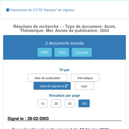
Fascicules du CCTG "travaux" en vigueur
Résultats de recherche : - Type de document: Autre,
Thématique: Mer, Année de publication: 2003
2 documents trouvés
PDF
CSV
Courriel
Tri par
date de publication
thématique
date de signature
type
Résultats par page
10
25
50
100
Signé le : 28-02-2003