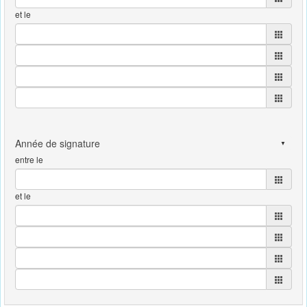
et le
entre le
et le