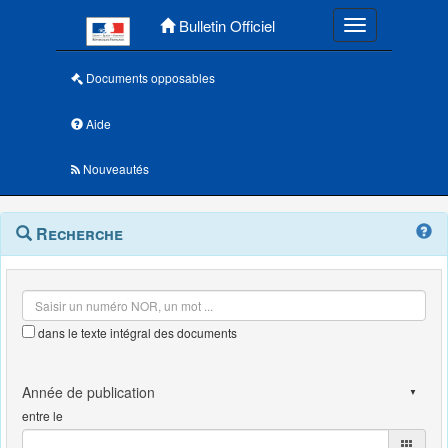
Menu principal
Bulletin Officiel
Toggle navigatio
Documents opposables
Aide
Nouveautés
Navigation
Menu
Recherche
contextuel
et
outils
annexes
dans le texte intégral des documents
entre le