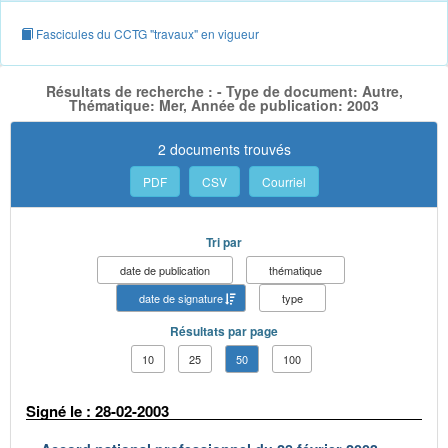
Fascicules du CCTG "travaux" en vigueur
Résultats de recherche : - Type de document: Autre,
Thématique: Mer, Année de publication: 2003
2 documents trouvés
PDF
CSV
Courriel
Tri par
date de publication
thématique
date de signature
type
Résultats par page
10
25
50
100
Signé le : 28-02-2003