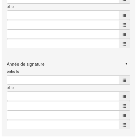
et le
entre le
et le