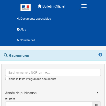
Menu principal
Bulletin Officiel
Toggle navigatio
Documents opposables
Aide
Nouveautés
Navigation
Menu
Recherche
contextuel
et
outils
annexes
dans le texte intégral des documents
entre le