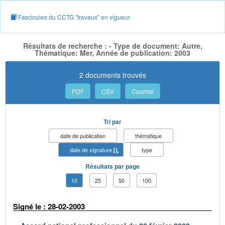
Fascicules du CCTG "travaux" en vigueur
Résultats de recherche : - Type de document: Autre,
Thématique: Mer, Année de publication: 2003
2 documents trouvés
PDF
CSV
Courriel
Tri par
date de publication
thématique
date de signature
type
Résultats par page
10
25
50
100
Signé le : 28-02-2003