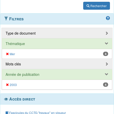
Rechercher
Filtres
Type de document
Thématique
Mer
4
Mots clés
Année de publication
2003
4
Accès direct
Fascicules du CCTG "travaux" en vigueur