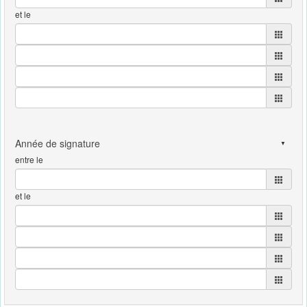
et le
entre le
et le