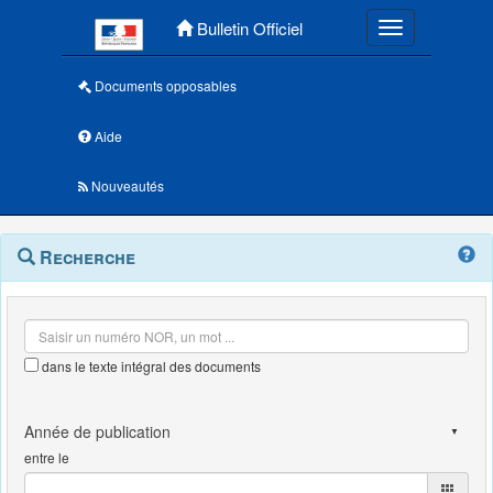
Menu principal
Bulletin Officiel
Toggle navigatio
Documents opposables
Aide
Nouveautés
Navigation
Menu
Recherche
contextuel
et
outils
annexes
dans le texte intégral des documents
entre le