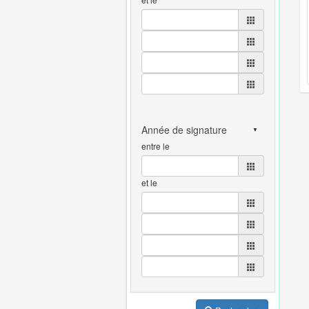
entre le
et le