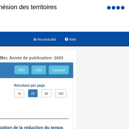
Menu
d'accessi
Nouveautés
Aide
 Mer, Année de publication: 2003
PDF
CSV
Courriel
Résultats par page
10
25
50
100
ication de la réduction du temps