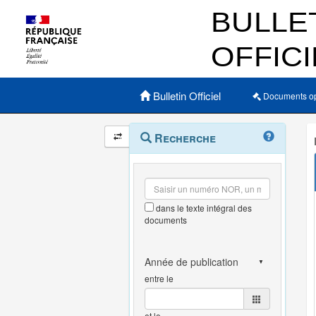
Menu principal
Bulletin Officiel
Documents o
Navigation
Menu
Recherche
contextuel
et
outils
annexes
dans le texte intégral des
documents
entre le
et le