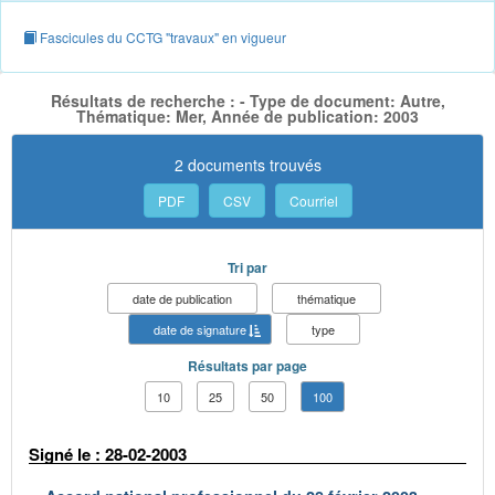
Fascicules du CCTG "travaux" en vigueur
Résultats de recherche : - Type de document: Autre,
Thématique: Mer, Année de publication: 2003
2 documents trouvés
PDF
CSV
Courriel
Tri par
date de publication
thématique
date de signature
type
Résultats par page
10
25
50
100
Signé le : 28-02-2003