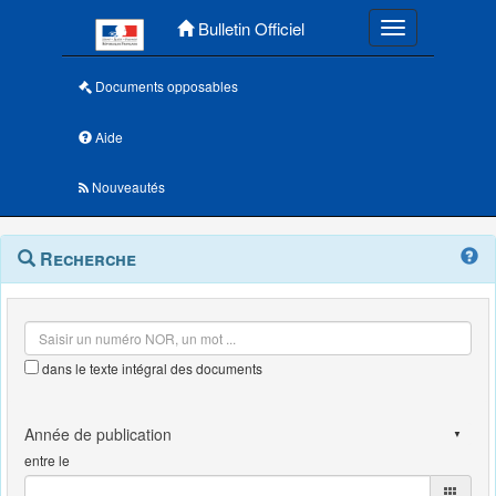
Menu principal
Bulletin Officiel
Toggle navigatio
Documents opposables
Aide
Nouveautés
Navigation
Menu
Recherche
contextuel
et
outils
annexes
dans le texte intégral des documents
entre le