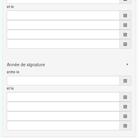
et le
entre le
et le