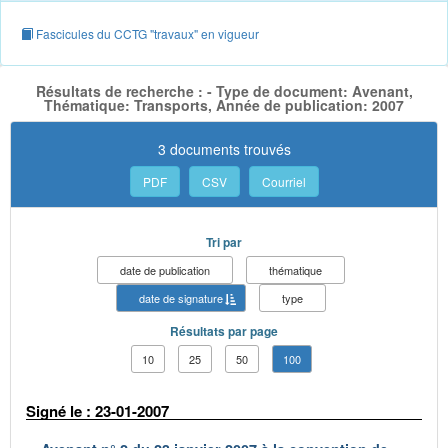
Fascicules du CCTG "travaux" en vigueur
Résultats de recherche : - Type de document: Avenant,
Thématique: Transports, Année de publication: 2007
3 documents trouvés
PDF
CSV
Courriel
Tri par
date de publication
thématique
date de signature
type
Résultats par page
10
25
50
100
Signé le : 23-01-2007