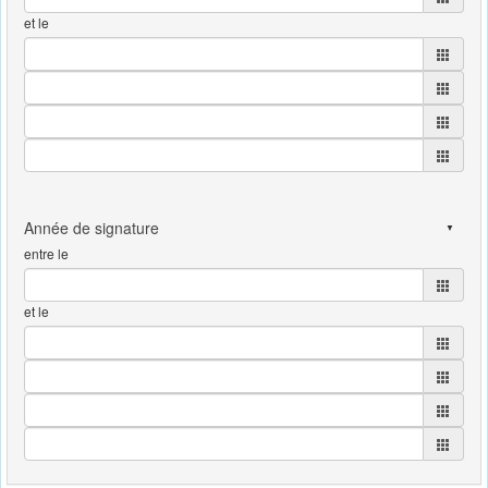
et le
entre le
et le