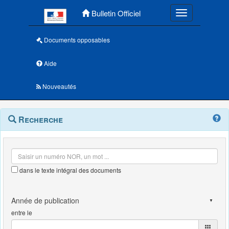
Menu principal
Bulletin Officiel
Toggle navigatio
Documents opposables
Aide
Nouveautés
Navigation
Menu
Recherche
contextuel
et
outils
annexes
dans le texte intégral des documents
entre le