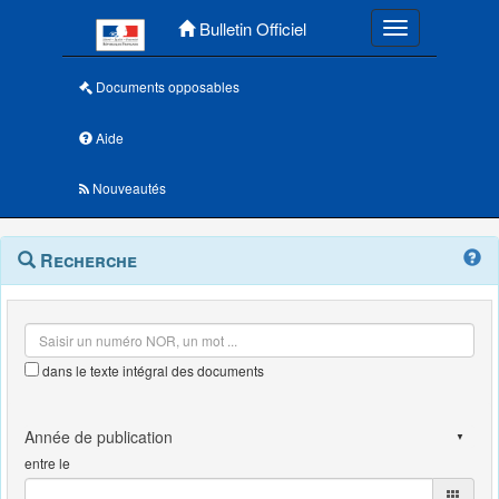
Menu principal
Bulletin Officiel
Toggle navigatio
Documents opposables
Aide
Nouveautés
Navigation
Menu
Recherche
contextuel
et
outils
annexes
dans le texte intégral des documents
entre le