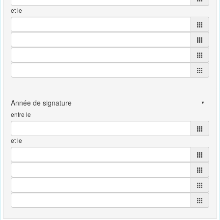
et le
entre le
et le