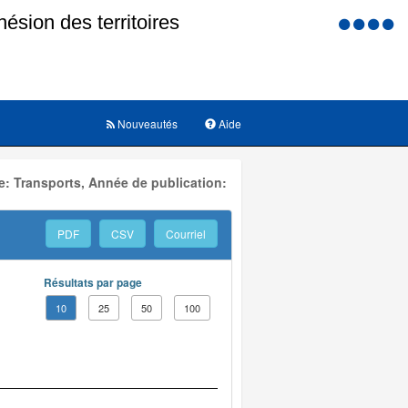
Menu
d'accessi
Nouveautés
Aide
: Transports, Année de publication:
PDF
CSV
Courriel
Résultats par page
10
25
50
100