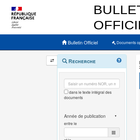
Menu principal
Bulletin Officiel
Documents o
Navigation
Menu
Recherche
contextuel
et
outils
annexes
dans le texte intégral des
documents
entre le
et le