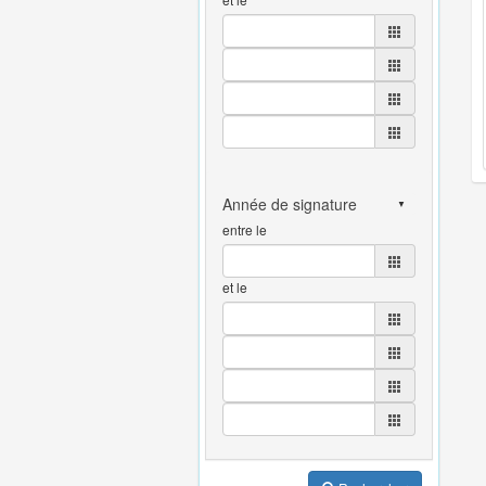
entre le
et le