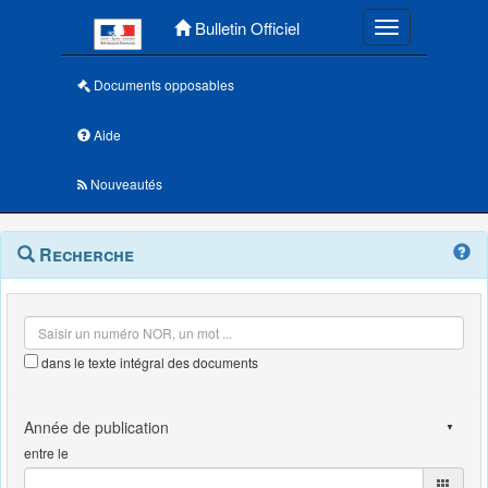
Menu principal
Bulletin Officiel
Toggle navigatio
Documents opposables
Aide
Nouveautés
Navigation
Menu
Recherche
contextuel
et
outils
annexes
dans le texte intégral des documents
entre le