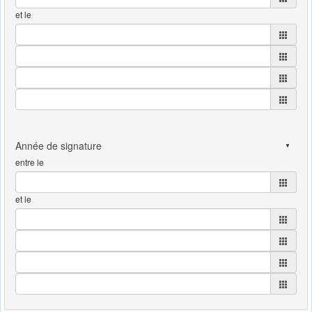
et le
entre le
et le