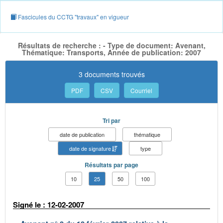
Fascicules du CCTG "travaux" en vigueur
Résultats de recherche : - Type de document: Avenant,
Thématique: Transports, Année de publication: 2007
3 documents trouvés
PDF
CSV
Courriel
Tri par
date de publication
thématique
date de signature
type
Résultats par page
10
25
50
100
Signé le : 12-02-2007