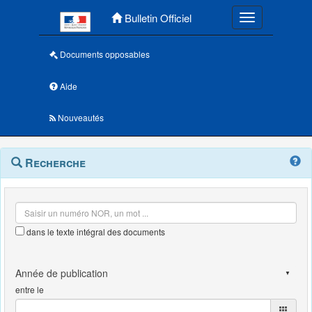
Menu principal
Bulletin Officiel
Toggle navigatio
Documents opposables
Aide
Nouveautés
Navigation
Menu
Recherche
contextuel
et
outils
annexes
dans le texte intégral des documents
entre le