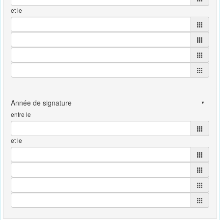
et le
entre le
et le