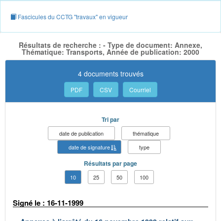
Fascicules du CCTG "travaux" en vigueur
Résultats de recherche : - Type de document: Annexe,
Thématique: Transports, Année de publication: 2000
4 documents trouvés
PDF
CSV
Courriel
Tri par
date de publication
thématique
date de signature
type
Résultats par page
10
25
50
100
Signé le : 16-11-1999