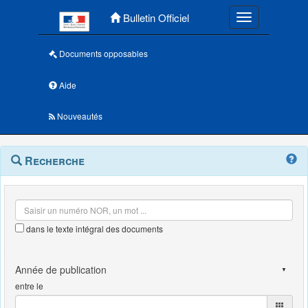
Menu principal
Bulletin Officiel
Toggle navigatio
Documents opposables
Aide
Nouveautés
Navigation
Menu
Recherche
contextuel
et
outils
annexes
dans le texte intégral des documents
entre le