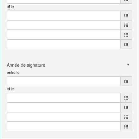
et le
entre le
et le