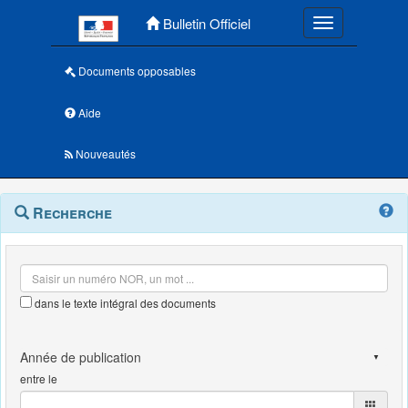
Menu principal
Bulletin Officiel
Toggle navigatio
Documents opposables
Aide
Nouveautés
Navigation
Menu
Recherche
contextuel
et
outils
annexes
dans le texte intégral des documents
entre le