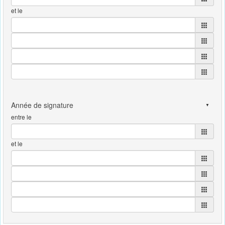
et le
entre le
et le