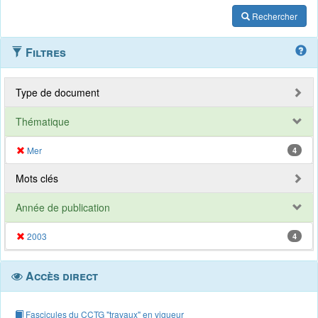
Rechercher
Filtres
Type de document
Thématique
Mer
4
Mots clés
Année de publication
2003
4
Accès direct
Fascicules du CCTG "travaux" en vigueur