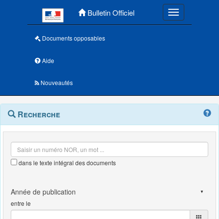
Menu principal
Bulletin Officiel
Toggle navigatio
Documents opposables
Aide
Nouveautés
Navigation
Menu
Recherche
contextuel
et
outils
annexes
dans le texte intégral des documents
entre le