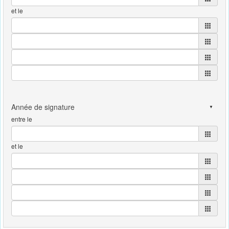
et le
entre le
et le