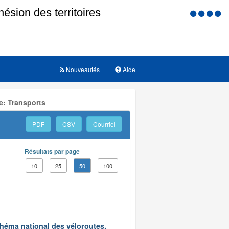
Menu
d'accessi
Nouveautés
Aide
e: Transports
PDF
CSV
Courriel
Résultats par page
10
25
50
100
chéma national des véloroutes.