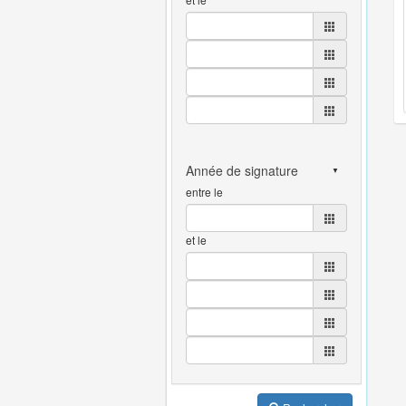
entre le
et le