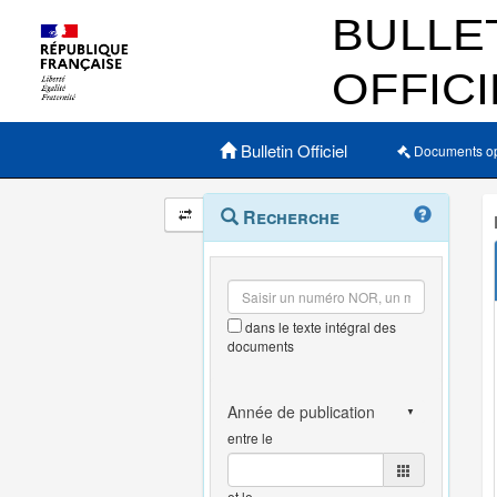
Menu principal
Bulletin Officiel
Documents o
Navigation
Menu
Recherche
contextuel
et
outils
annexes
dans le texte intégral des
documents
entre le
et le