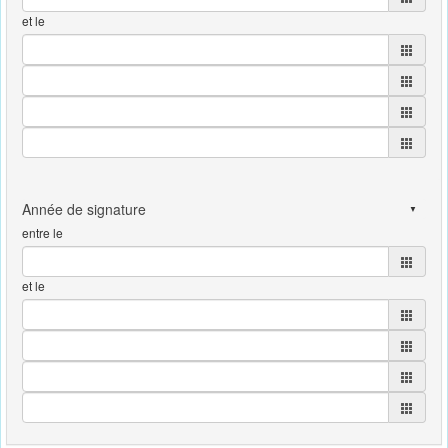
et le
entre le
et le