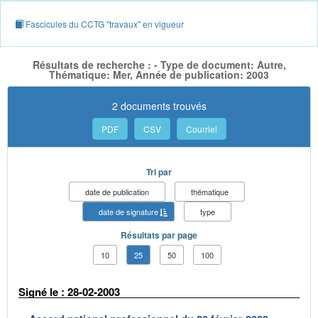
Fascicules du CCTG "travaux" en vigueur
Résultats de recherche : - Type de document: Autre,
Thématique: Mer, Année de publication: 2003
2 documents trouvés
PDF
CSV
Courriel
Tri par
date de publication
thématique
date de signature
type
Résultats par page
10
25
50
100
Signé le : 28-02-2003