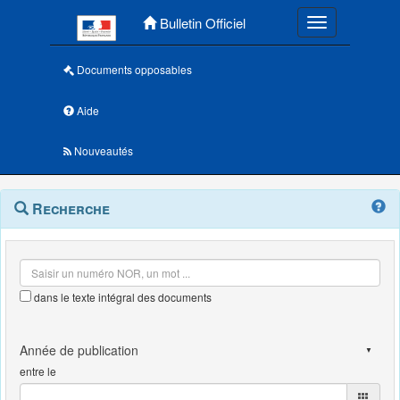
Menu principal
Bulletin Officiel
Toggle navigatio
Documents opposables
Aide
Nouveautés
Navigation
Menu
Recherche
contextuel
et
outils
annexes
dans le texte intégral des documents
entre le