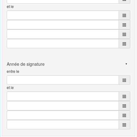
et le
entre le
et le