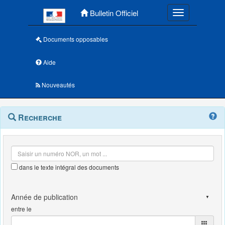
Menu principal
Bulletin Officiel
Toggle navigatio
Documents opposables
Aide
Nouveautés
Navigation
Menu
Recherche
contextuel
et
outils
annexes
dans le texte intégral des documents
entre le