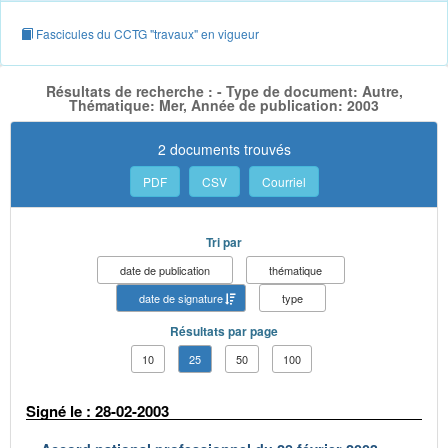
Fascicules du CCTG "travaux" en vigueur
Résultats de recherche : - Type de document: Autre,
Thématique: Mer, Année de publication: 2003
2 documents trouvés
PDF
CSV
Courriel
Tri par
date de publication
thématique
date de signature
type
Résultats par page
10
25
50
100
Signé le : 28-02-2003