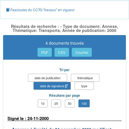
Fascicules du CCTG "travaux" en vigueur
Résultats de recherche : - Type de document: Annexe,
Thématique: Transports, Année de publication: 2000
4 documents trouvés
PDF
CSV
Courriel
Tri par
date de publication
thématique
date de signature
type
Résultats par page
10
25
50
100
Signé le : 24-11-2000