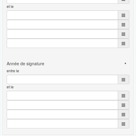
et le
entre le
et le