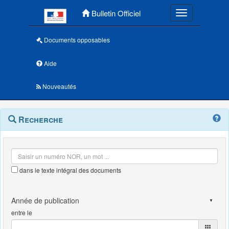
Menu principal
Bulletin Officiel
Toggle navigatio
Documents opposables
Aide
Nouveautés
Navigation
Menu
Recherche
contextuel
et
outils
annexes
dans le texte intégral des documents
entre le