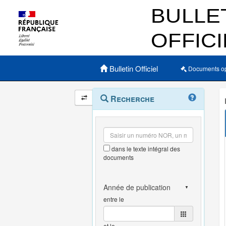
Menu principal
Bulletin Officiel
Documents o
Navigation
Menu
Recherche
contextuel
et
outils
annexes
dans le texte intégral des
documents
entre le
et le