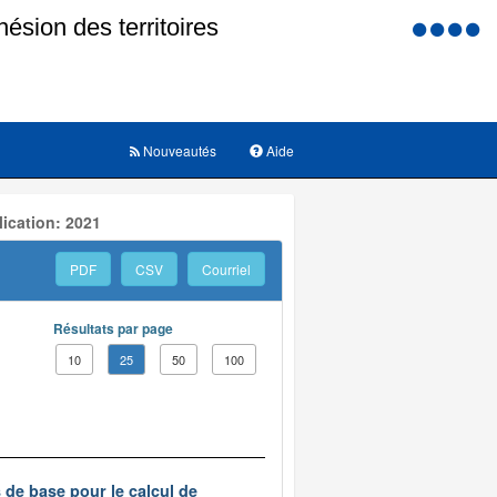
Menu
d'accessi
Nouveautés
Aide
ication: 2021
PDF
CSV
Courriel
Résultats par page
10
25
50
100
s de base pour le calcul de