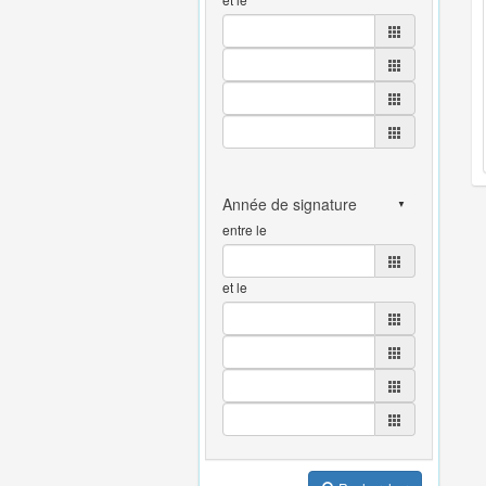
entre le
et le