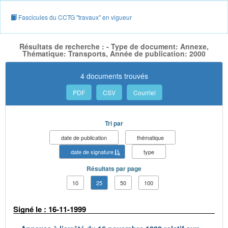
Fascicules du CCTG "travaux" en vigueur
Résultats de recherche : - Type de document: Annexe,
Thématique: Transports, Année de publication: 2000
4 documents trouvés
PDF
CSV
Courriel
Tri par
date de publication
thématique
date de signature
type
Résultats par page
10
25
50
100
Signé le : 16-11-1999