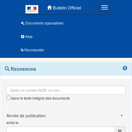
Menu principal
Bulletin Officiel
Toggle navigatio
Documents opposables
Aide
Nouveautés
Navigation
Menu
Recherche
contextuel
et
outils
annexes
dans le texte intégral des documents
entre le