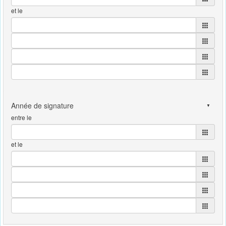
et le
entre le
et le