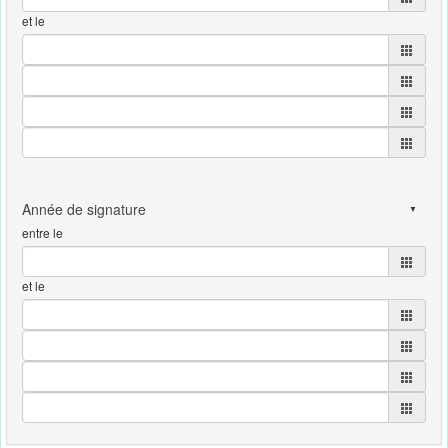
et le
entre le
et le