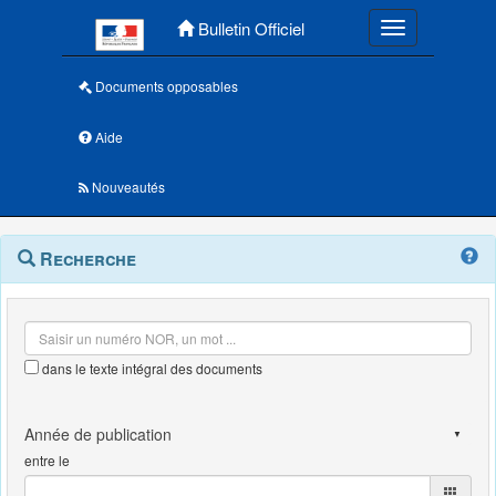
Menu principal
Bulletin Officiel
Toggle navigatio
Documents opposables
Aide
Nouveautés
Navigation
Menu
Recherche
contextuel
et
outils
annexes
dans le texte intégral des documents
entre le