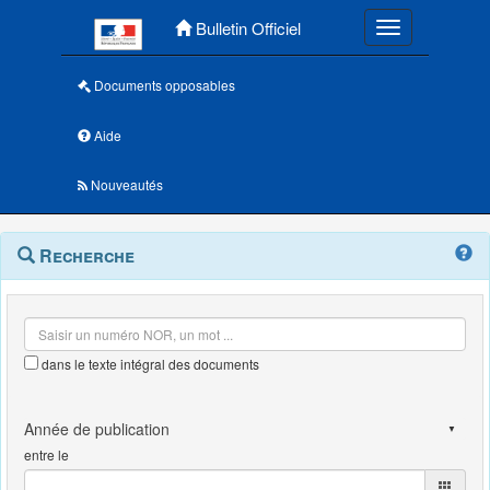
Menu principal
Bulletin Officiel
Toggle navigatio
Documents opposables
Aide
Nouveautés
Navigation
Menu
Recherche
contextuel
et
outils
annexes
dans le texte intégral des documents
entre le