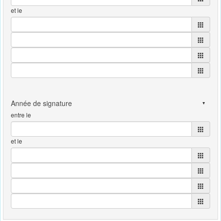
et le
entre le
et le