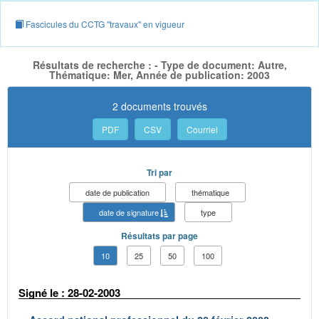
Fascicules du CCTG "travaux" en vigueur
Résultats de recherche : - Type de document: Autre,
Thématique: Mer, Année de publication: 2003
2 documents trouvés
PDF
CSV
Courriel
Tri par
date de publication
thématique
date de signature
type
Résultats par page
10
25
50
100
Signé le : 28-02-2003