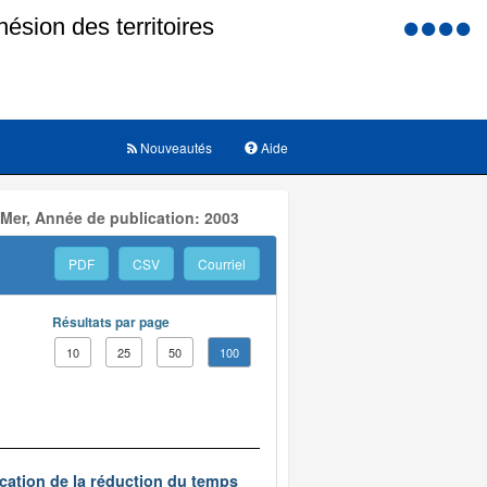
Menu
d'accessi
Nouveautés
Aide
 Mer, Année de publication: 2003
PDF
CSV
Courriel
Résultats par page
10
25
50
100
ication de la réduction du temps