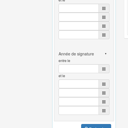
entre le
et le