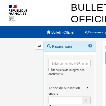
Menu principal
Bulletin Officiel
Documents o
Navigation
Menu
Recherche
contextuel
et
outils
annexes
dans le texte intégral des
documents
entre le
et le