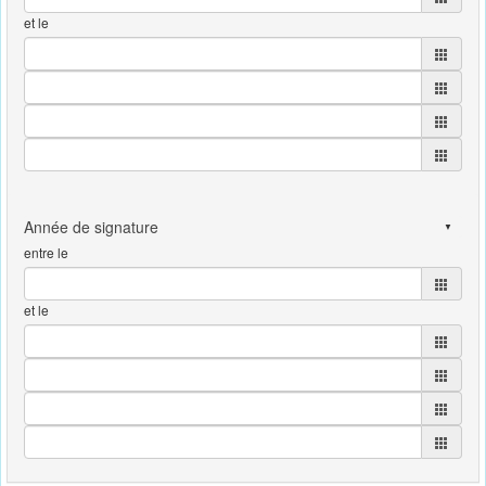
et le
entre le
et le