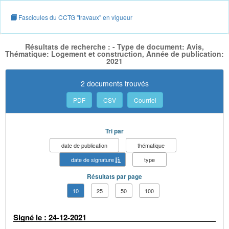
Fascicules du CCTG "travaux" en vigueur
Résultats de recherche : - Type de document: Avis,
Thématique: Logement et construction, Année de publication:
2021
2 documents trouvés
PDF
CSV
Courriel
Tri par
date de publication
thématique
date de signature
type
Résultats par page
10
25
50
100
Signé le : 24-12-2021