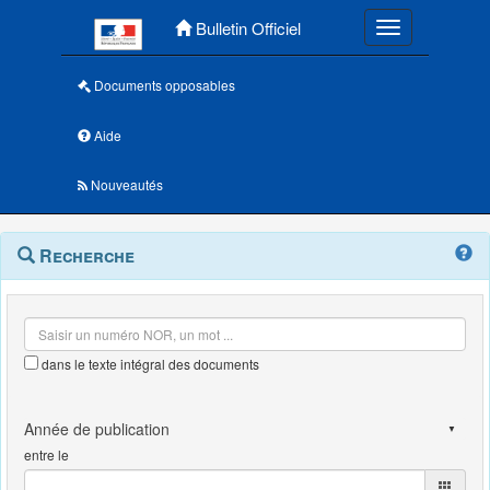
Menu principal
Bulletin Officiel
Toggle navigatio
Documents opposables
Aide
Nouveautés
Navigation
Menu
Recherche
contextuel
et
outils
annexes
dans le texte intégral des documents
entre le