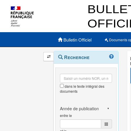
Menu principal
Bulletin Officiel
Documents o
Navigation
Menu
Recherche
contextuel
et
outils
annexes
dans le texte intégral des
documents
entre le
et le