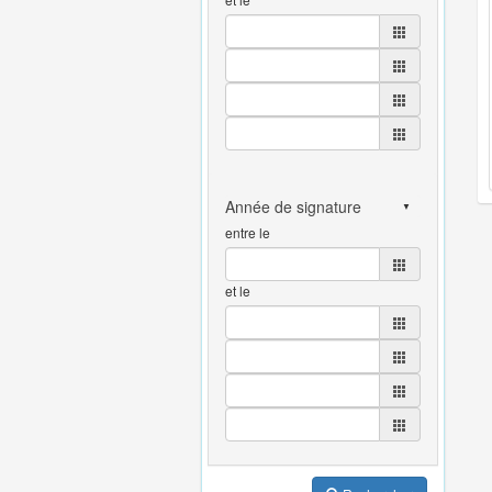
entre le
et le