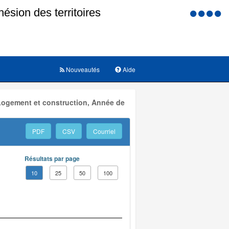
Menu
d'accessi
Nouveautés
Aide
 Logement et construction, Année de
PDF
CSV
Courriel
Résultats par page
10
25
50
100