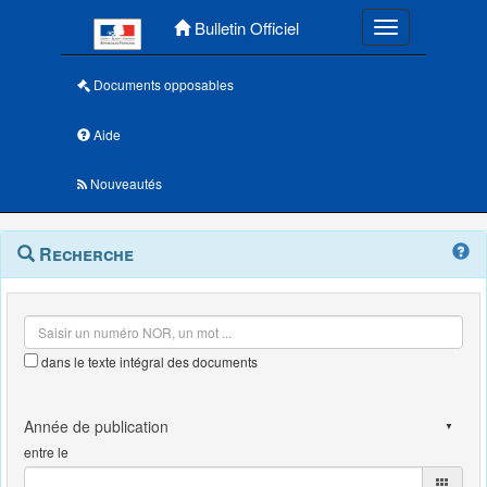
Menu principal
Bulletin Officiel
Toggle navigatio
Documents opposables
Aide
Nouveautés
Navigation
Menu
Recherche
contextuel
et
outils
annexes
dans le texte intégral des documents
entre le