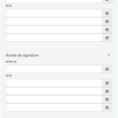
et le
entre le
et le