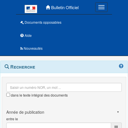
Menu principal
Bulletin Officiel
Toggle navigatio
Documents opposables
Aide
Nouveautés
Navigation
Menu
Recherche
contextuel
et
outils
annexes
dans le texte intégral des documents
entre le