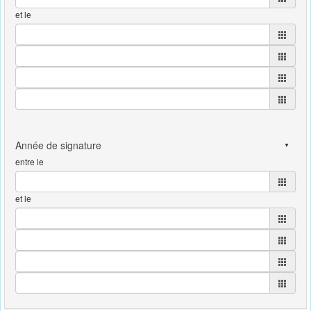
et le
entre le
et le