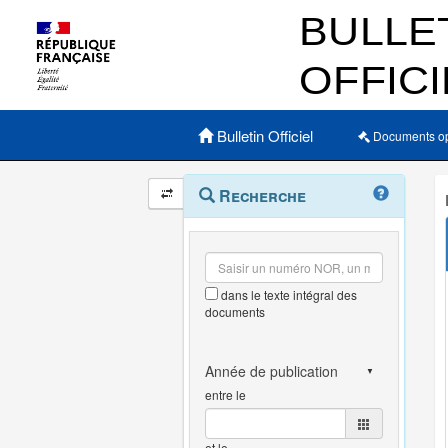
Menu principal
Bulletin Officiel
Documents o
Navigation
Menu
Recherche
contextuel
et
outils
annexes
dans le texte intégral des
documents
entre le
et le