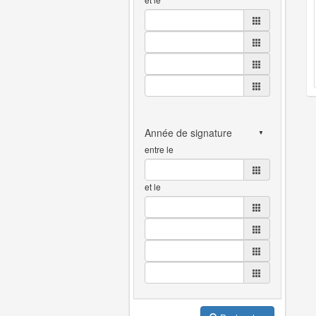
entre le
et le