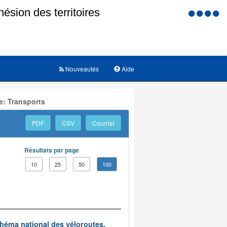
Menu
d'accessi
Nouveautés
Aide
e: Transports
PDF
CSV
Courriel
Résultats par page
10
25
50
100
chéma national des véloroutes.