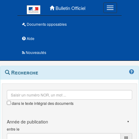
Menu principal
Bulletin Officiel
Toggle navigatio
Documents opposables
Aide
Nouveautés
Navigation
Menu
Recherche
contextuel
et
outils
annexes
dans le texte intégral des documents
entre le