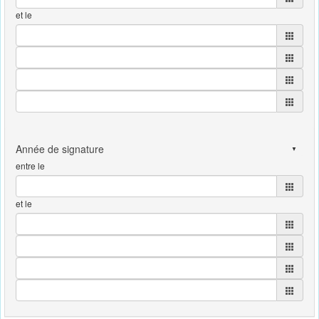
et le
entre le
et le