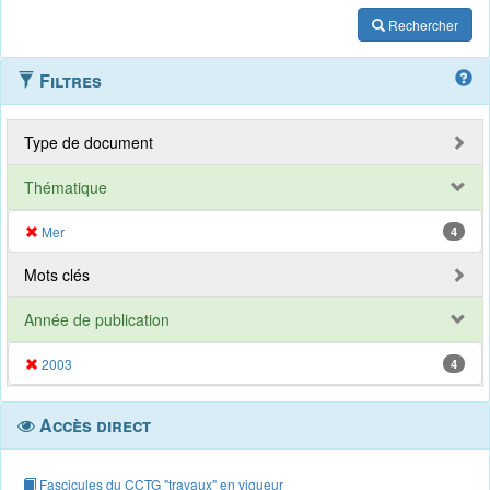
Rechercher
Filtres
Type de document
Thématique
Mer
4
Mots clés
Année de publication
2003
4
Accès direct
Fascicules du CCTG "travaux" en vigueur