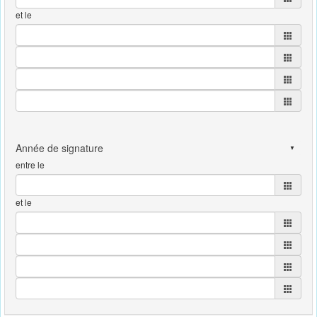
et le
entre le
et le