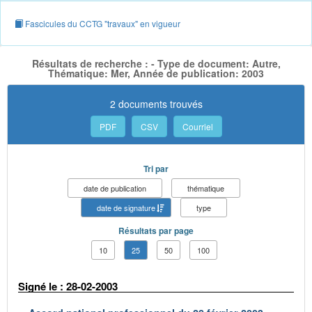
Fascicules du CCTG "travaux" en vigueur
Résultats de recherche : - Type de document: Autre,
Thématique: Mer, Année de publication: 2003
2 documents trouvés
PDF
CSV
Courriel
Tri par
date de publication
thématique
date de signature
type
Résultats par page
10
25
50
100
Signé le : 28-02-2003