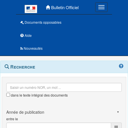
Menu principal
Bulletin Officiel
Toggle navigatio
Documents opposables
Aide
Nouveautés
Navigation
Menu
Recherche
contextuel
et
outils
annexes
dans le texte intégral des documents
entre le