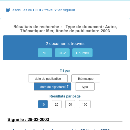
Fascicules du CCTG "travaux" en vigueur
Résultats de recherche : - Type de document: Autre,
Thématique: Mer, Année de publication: 2003
2 documents trouvés
PDF
CSV
Courriel
Tri par
date de publication
thématique
date de signature
type
Résultats par page
10
25
50
100
Signé le : 28-02-2003