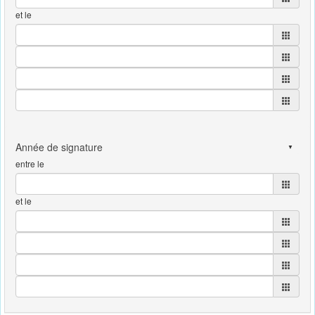
et le
entre le
et le