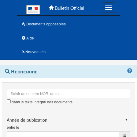
Menu principal
Bulletin Officiel
Toggle navigatio
Documents opposables
Aide
Nouveautés
Navigation
Menu
Recherche
contextuel
et
outils
annexes
dans le texte intégral des documents
entre le