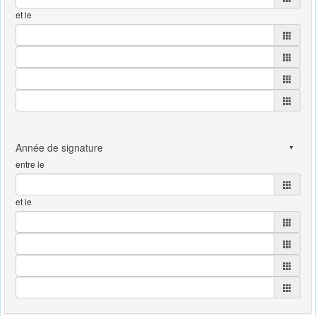
et le
entre le
et le