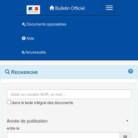
Menu principal
Bulletin Officiel
Toggle navigatio
Documents opposables
Aide
Nouveautés
Navigation
Menu
Recherche
contextuel
et
outils
annexes
dans le texte intégral des documents
entre le