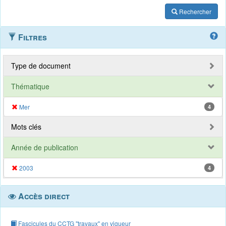
Rechercher
Filtres
Type de document
Thématique
Mer
4
Mots clés
Année de publication
2003
4
Accès direct
Fascicules du CCTG "travaux" en vigueur