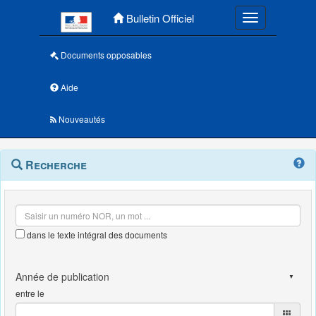
Menu principal
Bulletin Officiel
Toggle navigatio
Documents opposables
Aide
Nouveautés
Navigation
Menu
Recherche
contextuel
et
outils
annexes
dans le texte intégral des documents
entre le