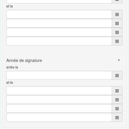
et le
entre le
et le